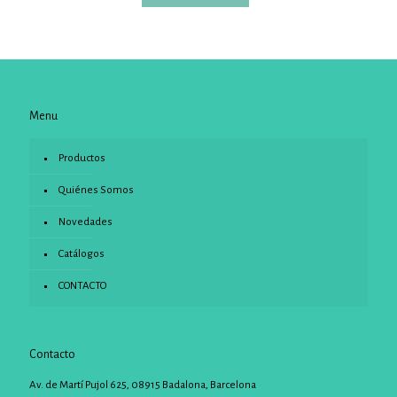
Menu
Productos
Quiénes Somos
Novedades
Catálogos
CONTACTO
Contacto
Av. de Martí Pujol 625, 08915 Badalona, Barcelona