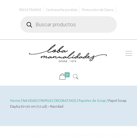
REGISTRARSE
Contraseña perdida
Protección de Datos
Búsqueda
de
productos
0
Home
/
NAVIDAD
/
PAPELES DECORATIVOS
/
Papeles de Scrap
/ Papel Scrap
Dayka 30×30 cm (12 ud) – Navidad