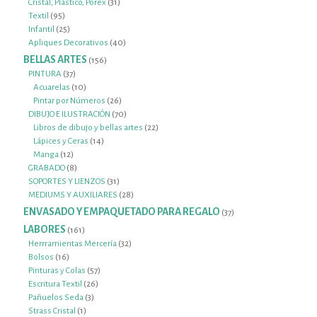
productos
31
Cristal, Plástico, Porex
31
95
productos
Textil
95
productos
25
Infantil
25
productos
40
Apliques Decorativos
40
productos
BELLAS ARTES
156
156
productos
37
PINTURA
37
productos
10
Acuarelas
10
productos
26
Pintar por Números
26
productos
70
DIBUJO E ILUSTRACIÓN
70
productos
22
Libros de dibujo y bellas artes
22
14
productos
Lápices y Ceras
14
12
productos
Manga
12
productos
8
GRABADO
8
productos
31
SOPORTES Y LIENZOS
31
productos
28
MEDIUMS Y AUXILIARES
28
productos
ENVASADO Y EMPAQUETADO PARA REGALO
37
37
productos
LABORES
161
161
productos
32
Herrramientas Mercería
32
16
productos
Bolsos
16
productos
57
Pinturas y Colas
57
26
productos
Escritura Textil
26
3
productos
Pañuelos Seda
3
1
productos
Strass Cristal
1