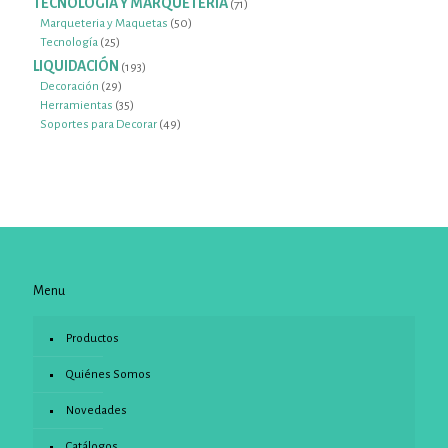
TECNOLOGIA Y MARQUETERIA
71
71
productos
50
Marqueteria y Maquetas
50
25
productos
Tecnología
25
productos
LIQUIDACIÓN
193
193
productos
29
Decoración
29
productos
35
Herramientas
35
productos
49
Soportes para Decorar
49
productos
Menu
Productos
Quiénes Somos
Novedades
Catálogos