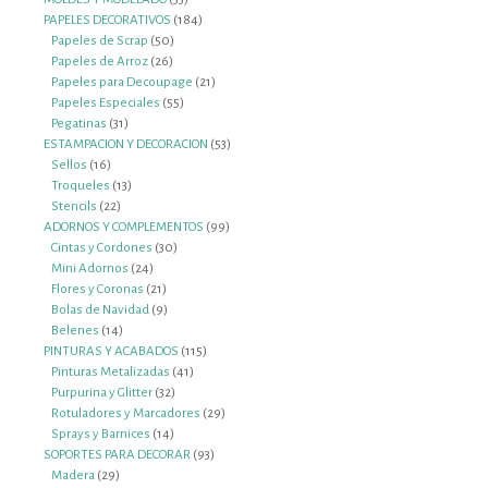
productos
184
PAPELES DECORATIVOS
184
50
productos
Papeles de Scrap
50
26
productos
Papeles de Arroz
26
productos
21
Papeles para Decoupage
21
55
productos
Papeles Especiales
55
31
productos
Pegatinas
31
productos
53
ESTAMPACION Y DECORACION
53
16
productos
Sellos
16
productos
13
Troqueles
13
22
productos
Stencils
22
productos
99
ADORNOS Y COMPLEMENTOS
99
30
productos
Cintas y Cordones
30
24
productos
Mini Adornos
24
productos
21
Flores y Coronas
21
productos
9
Bolas de Navidad
9
14
productos
Belenes
14
productos
115
PINTURAS Y ACABADOS
115
41
productos
Pinturas Metalizadas
41
32
productos
Purpurina y Glitter
32
productos
29
Rotuladores y Marcadores
29
14
productos
Sprays y Barnices
14
productos
93
SOPORTES PARA DECORAR
93
29
productos
Madera
29