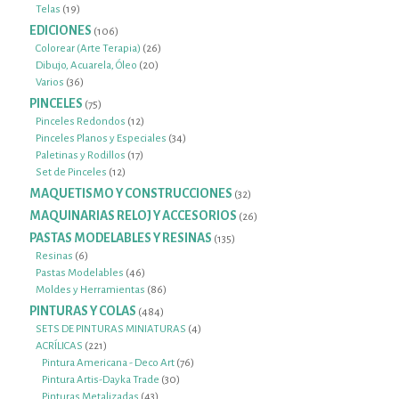
19
producto
Telas
19
productos
EDICIONES
106
106
productos
26
Colorear (Arte Terapia)
26
20
productos
Dibujo, Acuarela, Óleo
20
36
productos
Varios
36
productos
PINCELES
75
75
productos
12
Pinceles Redondos
12
productos
34
Pinceles Planos y Especiales
34
17
productos
Paletinas y Rodillos
17
12
productos
Set de Pinceles
12
productos
MAQUETISMO Y CONSTRUCCIONES
32
32
productos
MAQUINARIAS RELOJ Y ACCESORIOS
26
26
productos
PASTAS MODELABLES Y RESINAS
135
135
productos
6
Resinas
6
productos
46
Pastas Modelables
46
productos
86
Moldes y Herramientas
86
productos
PINTURAS Y COLAS
484
484
productos
4
SETS DE PINTURAS MINIATURAS
4
221
productos
ACRÍLICAS
221
productos
76
Pintura Americana - Deco Art
76
30
productos
Pintura Artis-Dayka Trade
30
43
productos
Pinturas Metalizadas
43