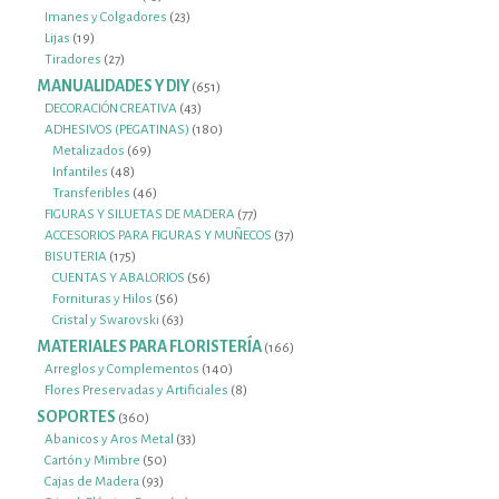
productos
23
Imanes y Colgadores
23
19
productos
Lijas
19
productos
27
Tiradores
27
productos
MANUALIDADES Y DIY
651
651
productos
43
DECORACIÓN CREATIVA
43
productos
180
ADHESIVOS (PEGATINAS)
180
69
productos
Metalizados
69
48
productos
Infantiles
48
productos
46
Transferibles
46
productos
77
FIGURAS Y SILUETAS DE MADERA
77
productos
37
ACCESORIOS PARA FIGURAS Y MUÑECOS
37
175
productos
BISUTERIA
175
productos
56
CUENTAS Y ABALORIOS
56
56
productos
Fornituras y Hilos
56
productos
63
Cristal y Swarovski
63
productos
MATERIALES PARA FLORISTERÍA
166
166
productos
140
Arreglos y Complementos
140
productos
8
Flores Preservadas y Artificiales
8
productos
SOPORTES
360
360
productos
33
Abanicos y Aros Metal
33
50
productos
Cartón y Mimbre
50
93
productos
Cajas de Madera
93