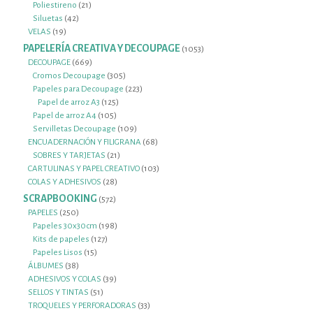
productos
21
Poliestireno
21
42
productos
Siluetas
42
19
productos
VELAS
19
productos
PAPELERÍA CREATIVA Y DECOUPAGE
1053
1053
productos
669
DECOUPAGE
669
productos
305
Cromos Decoupage
305
productos
223
Papeles para Decoupage
223
125
productos
Papel de arroz A3
125
105
productos
Papel de arroz A4
105
productos
109
Servilletas Decoupage
109
productos
68
ENCUADERNACIÓN Y FILIGRANA
68
21
productos
SOBRES Y TARJETAS
21
productos
103
CARTULINAS Y PAPEL CREATIVO
103
28
productos
COLAS Y ADHESIVOS
28
productos
SCRAPBOOKING
572
572
productos
250
PAPELES
250
productos
198
Papeles 30x30cm
198
127
productos
Kits de papeles
127
15
productos
Papeles Lisos
15
38
productos
ÁLBUMES
38
productos
39
ADHESIVOS Y COLAS
39
51
productos
SELLOS Y TINTAS
51
productos
33
TROQUELES Y PERFORADORAS
33