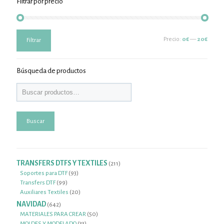
Filtrar por precio
Precio
Precio
Precio:
0€
—
20€
Filtrar
mínimo
máximo
Búsqueda de productos
Buscar
TRANSFERS DTFS Y TEXTILES
211
211
productos
93
Soportes para DTF
93
99
productos
Transfers DTF
99
productos
20
Auxiliares Textiles
20
productos
NAVIDAD
642
642
productos
50
MATERIALES PARA CREAR
50
33
productos
MOLDES Y MODELADO
33