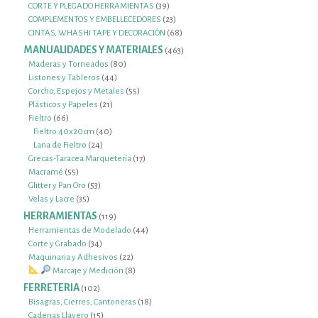
productos
39
CORTE Y PLEGADO HERRAMIENTAS
39
productos
23
COMPLEMENTOS Y EMBELLECEDORES
23
productos
68
CINTAS, WHASHI TAPE Y DECORACIÓN
68
productos
MANUALIDADES Y MATERIALES
463
463
productos
80
Maderas y Torneados
80
44
productos
Listones y Tableros
44
productos
55
Corcho, Espejos y Metales
55
21
productos
Plásticos y Papeles
21
66
productos
Fieltro
66
productos
40
Fieltro 40x20cm
40
24
productos
Lana de Fieltro
24
productos
17
Grecas-Taracea Marquetería
17
55
productos
Macramé
55
productos
53
Glitter y Pan Oro
53
35
productos
Velas y Lacre
35
productos
HERRAMIENTAS
119
119
productos
44
Herramientas de Modelado
44
34
productos
Corte y Grabado
34
productos
22
Maquinaria y Adhesivos
22
productos
8
Marcaje y Medición
8
productos
FERRETERIA
102
102
productos
18
Bisagras, Cierres, Cantoneras
18
15
productos
Cadenas Llavero
15