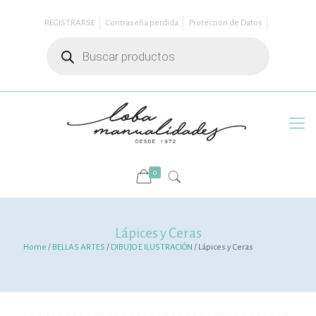
REGISTRARSE
Contraseña perdida
Protección de Datos
Búsqueda
de
productos
0
Lápices y Ceras
Home
/
BELLAS ARTES
/
DIBUJO E ILUSTRACIÓN
/ Lápices y Ceras