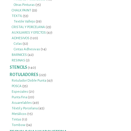
75
productos
Otras Pinturas
75
33
productos
CHALK PAINT
33
53
productos
TEXTIL
53
productos
39
Textile Vallejo
39
productos
23
CRISTAL Y PORCELANA
23
productos
47
AUXILIARES Y EFECTOS
47
120
productos
ADHESIVOS
120
32
productos
Colas
32
productos
14
Cintas Adhesivas
14
42
productos
BARNICES
42
7
productos
RESINAS
7
productos
STENCILS
140
140
productos
ROTULADORES
223
223
productos
47
Rotulador Doble Punta
47
35
productos
POSCA
35
productos
21
Especiales
21
productos
20
Punta Fina
20
productos
49
Acuarelables
49
productos
45
Téxtil y Porcelana
45
15
productos
Metálicos
15
17
productos
Tintas
17
productos
34
Tombow
34
productos