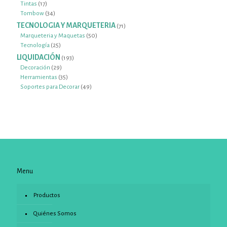
17
productos
Tintas
17
productos
34
Tombow
34
productos
TECNOLOGIA Y MARQUETERIA
71
71
productos
50
Marqueteria y Maquetas
50
25
productos
Tecnología
25
productos
LIQUIDACIÓN
193
193
productos
29
Decoración
29
productos
35
Herramientas
35
productos
49
Soportes para Decorar
49
productos
Menu
Productos
Quiénes Somos