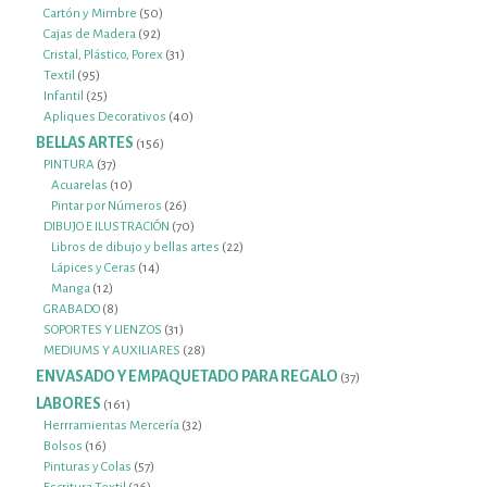
50
productos
Cartón y Mimbre
50
92
productos
Cajas de Madera
92
productos
31
Cristal, Plástico, Porex
31
95
productos
Textil
95
productos
25
Infantil
25
productos
40
Apliques Decorativos
40
productos
BELLAS ARTES
156
156
productos
37
PINTURA
37
productos
10
Acuarelas
10
productos
26
Pintar por Números
26
productos
70
DIBUJO E ILUSTRACIÓN
70
productos
22
Libros de dibujo y bellas artes
22
14
productos
Lápices y Ceras
14
12
productos
Manga
12
productos
8
GRABADO
8
productos
31
SOPORTES Y LIENZOS
31
productos
28
MEDIUMS Y AUXILIARES
28
productos
ENVASADO Y EMPAQUETADO PARA REGALO
37
37
productos
LABORES
161
161
productos
32
Herrramientas Mercería
32
16
productos
Bolsos
16
productos
57
Pinturas y Colas
57
26
productos