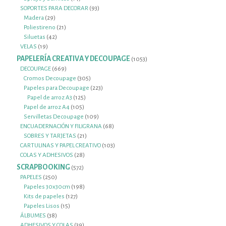
productos
93
SOPORTES PARA DECORAR
93
29
productos
Madera
29
productos
21
Poliestireno
21
42
productos
Siluetas
42
19
productos
VELAS
19
productos
PAPELERÍA CREATIVA Y DECOUPAGE
1053
1053
productos
669
DECOUPAGE
669
productos
305
Cromos Decoupage
305
productos
223
Papeles para Decoupage
223
125
productos
Papel de arroz A3
125
105
productos
Papel de arroz A4
105
productos
109
Servilletas Decoupage
109
productos
68
ENCUADERNACIÓN Y FILIGRANA
68
21
productos
SOBRES Y TARJETAS
21
productos
103
CARTULINAS Y PAPEL CREATIVO
103
28
productos
COLAS Y ADHESIVOS
28
productos
SCRAPBOOKING
572
572
productos
250
PAPELES
250
productos
198
Papeles 30x30cm
198
127
productos
Kits de papeles
127
15
productos
Papeles Lisos
15
38
productos
ÁLBUMES
38
productos
39
ADHESIVOS Y COLAS
39