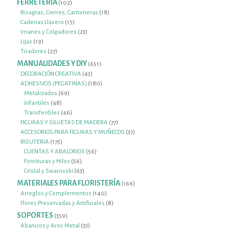
FERRETERIA
102
102
productos
18
Bisagras, Cierres, Cantoneras
18
15
productos
Cadenas Llavero
15
productos
23
Imanes y Colgadores
23
19
productos
Lijas
19
productos
27
Tiradores
27
productos
MANUALIDADES Y DIY
651
651
productos
43
DECORACIÓN CREATIVA
43
productos
180
ADHESIVOS (PEGATINAS)
180
69
productos
Metalizados
69
48
productos
Infantiles
48
productos
46
Transferibles
46
productos
77
FIGURAS Y SILUETAS DE MADERA
77
productos
37
ACCESORIOS PARA FIGURAS Y MUÑECOS
37
175
productos
BISUTERIA
175
productos
56
CUENTAS Y ABALORIOS
56
56
productos
Fornituras y Hilos
56
productos
63
Cristal y Swarovski
63
productos
MATERIALES PARA FLORISTERÍA
166
166
productos
140
Arreglos y Complementos
140
productos
8
Flores Preservadas y Artificiales
8
productos
SOPORTES
359
359
productos
33
Abanicos y Aros Metal
33