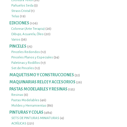
Escritura Textil
26
3
productos
Pañuelos Seda
3
1
productos
Strass Cristal
1
19
producto
Telas
19
productos
EDICIONES
106
106
productos
26
Colorear (Arte Terapia)
26
20
productos
Dibujo, Acuarela, Óleo
20
36
productos
Varios
36
productos
PINCELES
75
75
productos
12
Pinceles Redondos
12
productos
34
Pinceles Planos y Especiales
34
17
productos
Paletinas y Rodillos
17
12
productos
Set de Pinceles
12
productos
MAQUETISMO Y CONSTRUCCIONES
32
32
productos
MAQUINARIAS RELOJ Y ACCESORIOS
26
26
productos
PASTAS MODELABLES Y RESINAS
135
135
productos
6
Resinas
6
productos
46
Pastas Modelables
46
productos
86
Moldes y Herramientas
86
productos
PINTURAS Y COLAS
484
484
productos
4
SETS DE PINTURAS MINIATURAS
4
221
productos
ACRÍLICAS
221