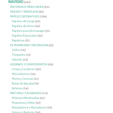
productos
NAVIDAD
642
642
productos
50
MATERIALES PARA CREAR
50
33
productos
MOLDES Y MODELADO
33
productos
184
PAPELES DECORATIVOS
184
50
productos
Papeles de Scrap
50
26
productos
Papeles de Arroz
26
productos
21
Papeles para Decoupage
21
55
productos
Papeles Especiales
55
31
productos
Pegatinas
31
productos
53
ESTAMPACION Y DECORACION
53
16
productos
Sellos
16
productos
13
Troqueles
13
22
productos
Stencils
22
productos
99
ADORNOS Y COMPLEMENTOS
99
30
productos
Cintas y Cordones
30
24
productos
Mini Adornos
24
productos
21
Flores y Coronas
21
productos
9
Bolas de Navidad
9
14
productos
Belenes
14
productos
115
PINTURAS Y ACABADOS
115
41
productos
Pinturas Metalizadas
41
32
productos
Purpurina y Glitter
32
productos
29
Rotuladores y Marcadores
29
14
productos
Sprays y Barnices
14