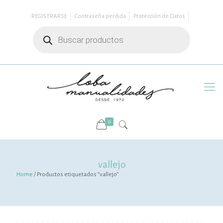
REGISTRARSE
Contraseña perdida
Protección de Datos
Búsqueda
de
productos
0
vallejo
Home
/ Productos etiquetados “vallejo”