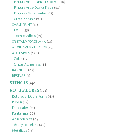
productos
76
Pintura Americana - Deco Art
76
30
productos
Pintura Artis-Dayka Trade
30
43
productos
Pinturas Metalizadas
43
75
productos
Otras Pinturas
75
33
productos
CHALK PAINT
33
53
productos
TEXTIL
53
productos
39
Textile Vallejo
39
productos
23
CRISTAL Y PORCELANA
23
productos
47
AUXILIARES Y EFECTOS
47
120
productos
ADHESIVOS
120
32
productos
Colas
32
productos
14
Cintas Adhesivas
14
42
productos
BARNICES
42
7
productos
RESINAS
7
productos
STENCILS
140
140
productos
ROTULADORES
223
223
productos
47
Rotulador Doble Punta
47
35
productos
POSCA
35
productos
21
Especiales
21
productos
20
Punta Fina
20
productos
49
Acuarelables
49
productos
45
Téxtil y Porcelana
45
15
productos
Metálicos
15