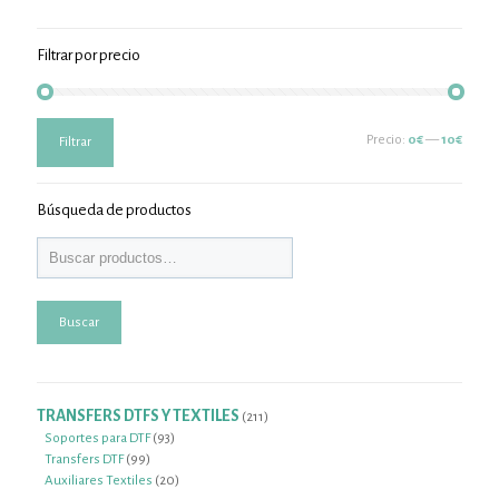
Filtrar por precio
Precio
Precio
Precio:
0€
—
10€
Filtrar
mínimo
máximo
Búsqueda de productos
Buscar
TRANSFERS DTFS Y TEXTILES
211
211
productos
93
Soportes para DTF
93
99
productos
Transfers DTF
99
productos
20
Auxiliares Textiles
20