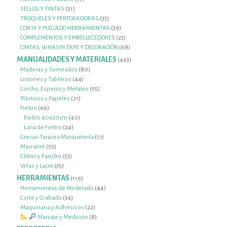
51
productos
SELLOS Y TINTAS
51
productos
33
TROQUELES Y PERFORADORAS
33
productos
39
CORTE Y PLEGADO HERRAMIENTAS
39
productos
23
COMPLEMENTOS Y EMBELLECEDORES
23
productos
68
CINTAS, WHASHI TAPE Y DECORACIÓN
68
productos
MANUALIDADES Y MATERIALES
463
463
productos
80
Maderas y Torneados
80
44
productos
Listones y Tableros
44
productos
55
Corcho, Espejos y Metales
55
21
productos
Plásticos y Papeles
21
66
productos
Fieltro
66
productos
40
Fieltro 40x20cm
40
24
productos
Lana de Fieltro
24
productos
17
Grecas-Taracea Marquetería
17
55
productos
Macramé
55
productos
53
Glitter y Pan Oro
53
35
productos
Velas y Lacre
35
productos
HERRAMIENTAS
119
119
productos
44
Herramientas de Modelado
44
34
productos
Corte y Grabado
34
productos
22
Maquinaria y Adhesivos
22
productos
8
Marcaje y Medición
8
productos